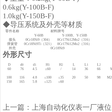
0.6kg(Y-100B-F)
1.0kg(Y-150B-F)
◆导压系统及外壳等材质
零件名称
材料牌号
Y-60B
Y-100B、Y-150B
接头
0Cr18Ni9（304）
0Cr17Ni12Mo2（316）
弹簧管
0Cr18Ni9Ti（321）
0Cr17Ni12Mo2（316）
外壳
0Cr18Ni9
外形尺寸
D
d
d
H
H
L
L
L
0
1
1
2
1
2
60
76
4.5
≤60
/
14
36
66
100
116
4.8
≤100
≤35
20
50
98
M2
150
165
5.8
≤125
≤60
上一篇：
上海自动化仪表一厂液位