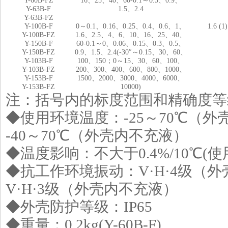
Y-60B-FZ
16、25、40、60-0.1～0.5、0.9、
Y-63B-F
1.5、2.4
Y-63B-FZ
Y-100B-F
0～0.1
、
0.16
、
0.25
、
0.4
、
0.6
、
1
、
1.6
(1)
Y-100B-FZ
1.6
、
2.5
、
4
、
6
、
10
、
16
、
25
、
40
、
Y-150B-F
60-0.1
～
0
、
0.06
、
0.15
、
0.3
、
0.5
、
Y-150B-FZ
0.9
、
1.5
、
2.4(-30″
～
0.15
、
30
、
60
、
Y-103B-F
100
、
150
；
0
～
15
、
30
、
60
、
100
、
Y-103B-FZ
200
、
300
、
400
、
600
、
800
、
1000
、
Y-153B-F
1500
、
2000
、
3000
、
4000
、
6000
、
Y-153B-FZ
10000)
注：括号内的标度范围和精确度等
◆使用环境温度：-25～70℃（外
-40
～70℃（外壳内不充液）
◆温度影响：不大于0.4%/10℃(使
◆抗工作环境振动：V·H·4级（
V·H·3
级（外壳内不充液）
◆外壳防护等级：IP65
◆重量：0.2kg(Y-60B-F)