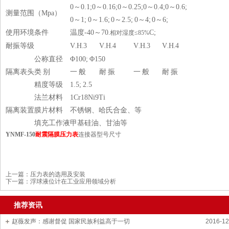
0～0.1;0～0.16;0～0.25;0～0.4;0～0.6;
测量范围（Mpa）
0～1; 0～1.6; 0～2.5; 0～4; 0～6;
使用环境条件
温度-40～70
C;
.相对湿度≤85%
耐振等级
V
H
3
V
H
4
V
H
3
V
H
4
.
.
.
.
.
.
.
.
公称直径
Φ100; Φ150
隔离表头
类 别
一 般
耐 振
一 般
耐 振
精度等级
1.5; 2.5
法兰材料
1Cr18Ni9Ti
隔离装置
膜片材料
不锈钢、哈氏合金、等
填充工作液
甲基硅油、甘油等
YNMF-150
耐震隔膜压力表
连接器型号尺寸
上一篇：
压力表的选用及安装
下一篇：
浮球液位计在工业应用领域分析
推荐资讯
赵薇发声：感谢督促 国家民族利益高于一切
2016-12