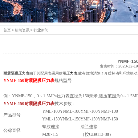
首页
> 新闻资讯 > 行业新闻
YNMF-
发表时间：
2023-12-19
耐震隔膜压力表
由于其配用表采用耐用
压力表
,故有效地消除了介质脉动和环境振
YNMF-150耐震隔膜压力表
规格型号
例：YNMF-150，0～1.5MPa压力表直径为150毫米,测压范围为0～1
YNMF-150耐震隔膜压力表
技术参数
：
YML-100
YNML-100
YMF-100
YNMF-100
产品型号
YML-150
YNML-150
YMF-150
YNMF-150
螺纹连接
法兰连接
公称直径
M20×1.5
（按GB9113-88）